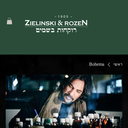
-
1905
-
ראשי
Bohema