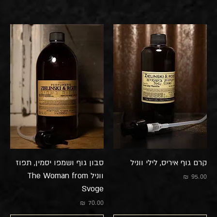
קרם גוף איריס, לילי ווניל
סבון גוף ושמפו יסמין, תפוז
ווניל The Woman from
מחיר
Svoge
מחיר