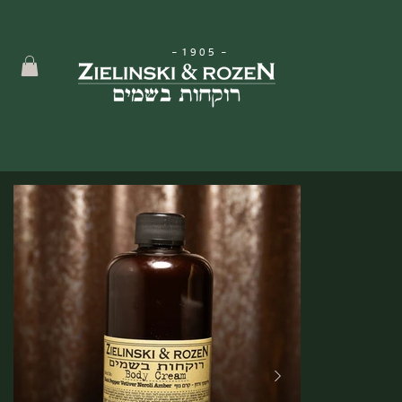
-
1905
-