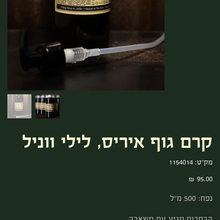
קרם גוף איריס, לילי ווניל
מק"ט
מק"ט:
1154014
1154014
מחיר
נפח: 500 מ"ל
הבקבוק מגיע עם משאבה.