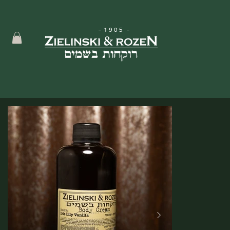
-
1905
-