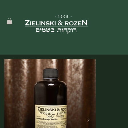
-
1905
-