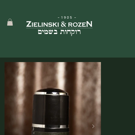
-
1905
-