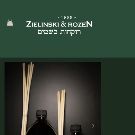
-
1905
-