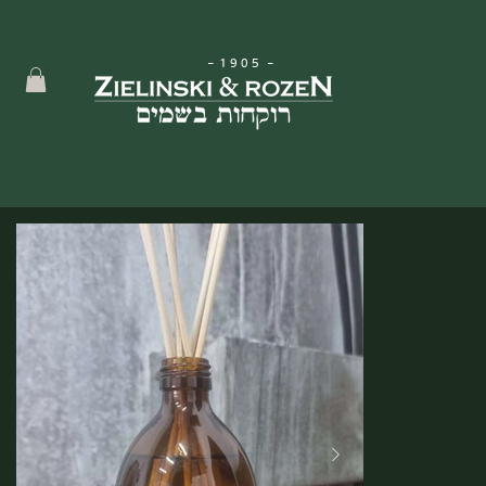
-
1905
-