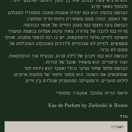
הוא מרגיש עשיר ובולט, אחר כך הופך לחושני ואלגנטי יותר,
ולבסוף נשאר קרוב
הבושם בוהמה הוא כמו יצירת אומנות מוכנה בסטודיו המבולגן
של האומן. התזה ממנו משחררת ניחוח חריף ומסקרן.
הבושם נועז וחצוף כמו סגנון החיים של אנשי הבוהמה.
מריח כמו להבה של מדורה. מאיר פינות אפלות בנשמה ומעורר
תשוקה לחיים מלאי הרפתקאות. יש בו רמז לנשפי מסכות, שווקי
פשפשים, לחיים לא שגרתיים ולדרכים מאובקות המובילות אל
מקום לא ברור.
הבושם הוא כמו זיכרון של לילה פרוע, מבטיח עוד הרפתקאות
ועוד סיפורים. הוא משאיר שובל של סודות .
הבושם פלפל שחור וטיבר נרולי ואמבר הוא ניחוח למי
שמחפשים את השונה. הוא מספר סיפור של מסעות ארוכים,
לילות סוערים, ורומנטיקה ספונטנית שנולדת בין זרים.
תיאור הריח: מתובל, אוונגרד, מסתורי
Eau de Parfum by Zielinski & Rozen
גודל