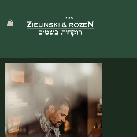
-
1905
-