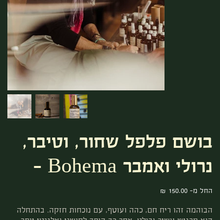
בושם פלפל שחור, וטיבר,
נרולי ואמבר Bohema -
מחיר
החל מ-
הבוהמה זהו ריח חם, כהה ועוטף, עם נוכחות חזקה. בהתחלה