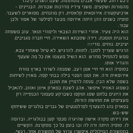
ניבט רחוב שעשוי אבנים מסותתות, שעם השנים קיבלו
מהמורות ושקעים. משני צידיו מדרכות שבורות. הבניינים –
ארכיטקטורה אירופאית קלאסית, רק מוזנחים. מפוארים לשעבר.
סופיה בשנים ההן היתה אירופה מבעד לפילטר של אפור ולבן
עכור.
הוא היה צעיר. אחרי השירות הצבאי ולימודי תואר. עזב משפחה
בורגנית תומכת, דירה שסבתא השאירה, חיי חברה מגניבים.
יציבים. נוחים. מדי!!!
הרגיש שצריך לסבך, לחוות, להרגיש. לא טיול שאחרי צבא.
ממש להתחיל מחדש. הוא השיל מעצמו את כל מה שעטף
והגדיר אותו.
בסופיה הוא חי חיי אמן רעב, שמנסה לשרוד בארץ מזרח
אירופאית זרה. את זמנו הפנוי בילה בבתי קפה, מאזין לשיחות
בשפה שלא הבין. מנסה לדמיין את תוכנן.
כשמזג האוויר איפשר, אהב לשבת בפארק איוון ואזוב, להאכיל
את היונים בלחם שפג תוקפו כשברקע פעמוני הכנסייה רק
מעצימים את תחושת הזרות.
בפארק נהג להצטרף לפרלמנטים של גברים בולגרים ששיחקו
שש-בש.
את דירתו פקדה אישה שהיגרה מכפר קטן בבולגריה, ובדומה
לו, סופיה היתה זרה לה ובו בזמן כל כך מסקרנת. הקשיים
בתקשורת המילולית איפשרו ערוץ של תקשורת אחר, רגשי,