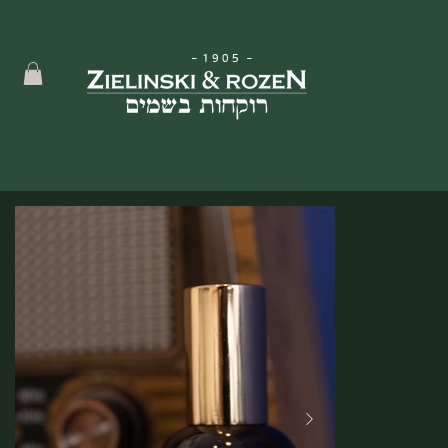
-
1905
-