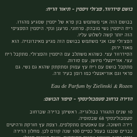
בושם סידרווד, פצ'ולי ויסמין – תיאור הריח:
בבושם הזה אני משתמש בזן פרא של יסמין שמגיע מהודו.
ריח היסמין נשי מובהק, פרחוני, מרענן ונקי. היסמין הספציפי
הזה יותר קשה לשלוט עליו.
הפצ'ולי שבו אני משתמש בבושם הזה מגיע מאינדונזיה. הוא
מאוד ירוק.
הסידרווד עצי. כשהוא משתלב עם היסמין והפצ'ולי, מתקבל ריח
עצי, אוריינטלי מיושן, עם סודות.
מתקבל בושם עם ריח עץ עמוק ומתקתק שהוא גם נשי, גם
פראי וגם אוריאנטלי כמו רומן בעיר זרה.
Eau de Parfum by Zielinski & Rozen
הדירה ברחוב סטמבולינסקי – סיפור הבושם:
10 שנים התגורר בבולגריה. ראשיתן בדירה שברחוב
סטמבולינסקי 68 שבסופיה.
דירה חשוכה, עם טאפטים מתקלפים, רצפת עץ חורקת ורהיטים
כבדים שנבנו בעמל כפיים 100 שנה קודם לכן. מחלון הדירה