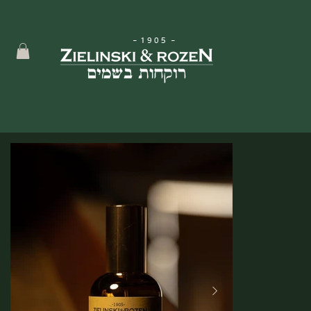
-
1905
-