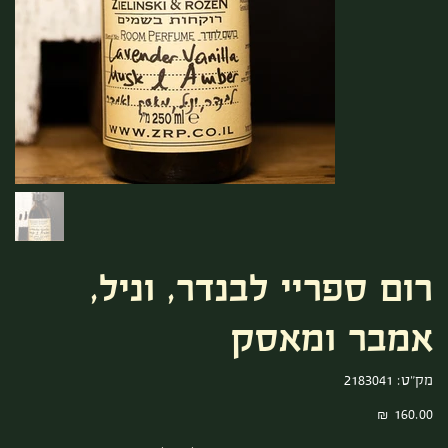
רום ספריי לבנדר, וניל,
אמבר ומאסק
מק"ט
מק"ט:
2183041
2183041
מחיר