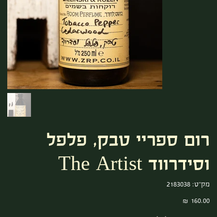
רום ספריי טבק, פלפל
וסידרווד The Artist
מק"ט
מק"ט:
2183038
2183038
מחיר