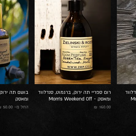
דלווד
רום ספריי תה ירוק, ברגמוט, סנדלווד
בושם תה ירוק,
ומאסק - Mom's Weekend Off
ומאסק
מחיר
מחיר מבצע
החל מ-