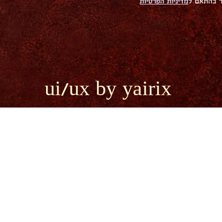
ר בהתאם ל
מדיניות הפרטיות
ui/ux by yairix